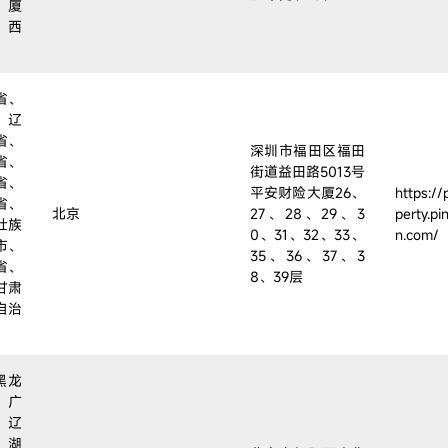
、厦
、西
省、
、辽
省、
深圳市福田区福田
省、
街道益田路5013号
省、
平安财险大厦26、
https://
省、
北京
27、28、29、3
perty.pi
壮族
0、31、32、33、
n.com/
市、
35、36、37、3
省、
8、39层
甘肃
自治
。
黑龙
、广
、辽
、湖