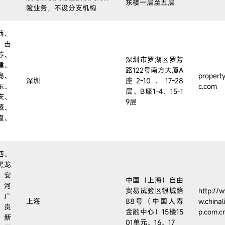
东楼一层至五层
险业务，不设分支机构
西、
、吉
苏、
深圳市罗湖区罗芳
建、
路122号南方大厦A
岛、
property
深圳
座2-10、17-28
东、
c.com
层、B座1-4、15-1
庆、
9层
藏、
夏、
西、
黑龙
、安
中国（上海）自由
、河
贸易试验区银城路
http://
、广
上海
88号（中国人寿
w.chinal
、贵
金融中心）15楼15
p.com.c
、新
01单元、16、17